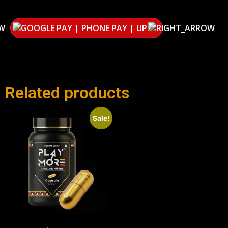
W
Related products
Sale!